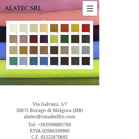
ALATEC SRL
Via Galvani, 5/7
20875 Burago di Molgora (MB)
alatec@cimabelfin.com
Tel: +39/0396085788
P.IVA
02866330968
C.F.
01522670692